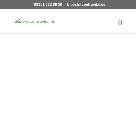
02151 622 66 30
post@centravital.de