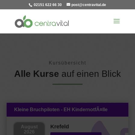
02151 622 66 30
post@centravital.de
Kursübersicht
Alle Kurse
auf einen Blick
Kleine Bruchpiloten - EH KindernotfÃ¤lle
Krefeld
August
2026