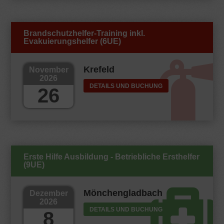
Brandschutzhelfer-Training inkl.
Evakuierungshelfer (6UE)
Krefeld
November
2026
DETAILS UND BUCHUNG
26
Erste Hilfe Ausbildung - Betriebliche Ersthelfer
(9UE)
Mönchengladbach
Dezember
2026
DETAILS UND BUCHUNG
8