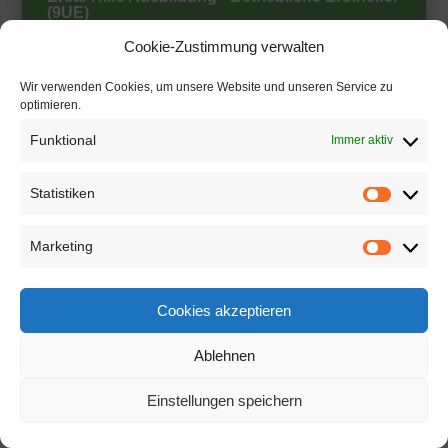
(9UE)
Cookie-Zustimmung verwalten
Krefeld
Oktober
2027
Wir verwenden Cookies, um unsere Website und unseren Service zu
DETAILS UND BUCHUNG
optimieren.
18
Funktional
Immer aktiv
Statistiken
Statistik
Erste Hilfe Ausbildung - Betriebliche Ersthelfer
Marketing
Marketin
(9UE)
Cookies akzeptieren
Krefeld
November
2027
DETAILS UND BUCHUNG
10
Ablehnen
Einstellungen speichern