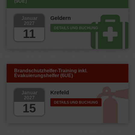
(9UE)
Geldern
Januar
2027
DETAILS UND BUCHUNG
11
Brandschutzhelfer-Training inkl.
Evakuierungshelfer (6UE)
Krefeld
Januar
2027
DETAILS UND BUCHUNG
15