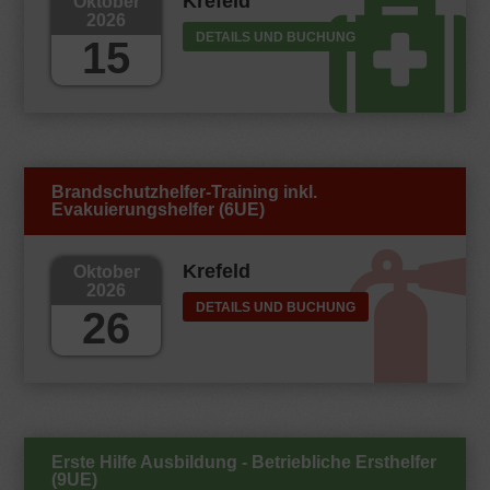
Krefeld
Oktober
2026
DETAILS UND BUCHUNG
15
Brandschutzhelfer-Training inkl.
Evakuierungshelfer (6UE)
Krefeld
Oktober
2026
DETAILS UND BUCHUNG
26
Erste Hilfe Ausbildung - Betriebliche Ersthelfer
(9UE)