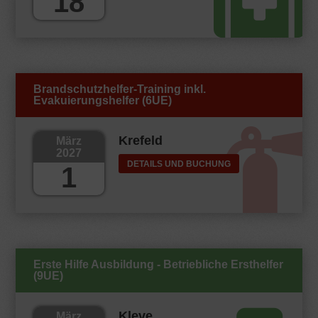
18
Brandschutzhelfer-Training inkl.
Evakuierungshelfer (6UE)
Krefeld
März
2027
DETAILS UND BUCHUNG
1
Erste Hilfe Ausbildung - Betriebliche Ersthelfer
(9UE)
Kleve
März