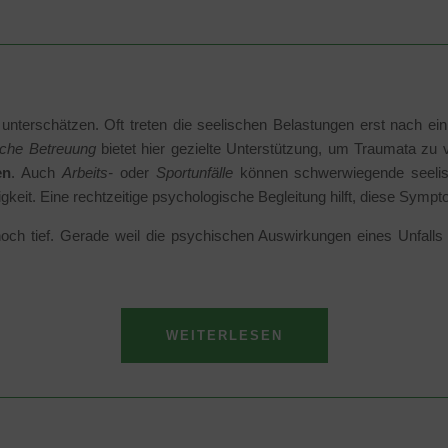
unterschätzen. Oft treten die seelischen Belastungen erst nach ein
sche Betreuung
bietet hier gezielte Unterstützung, um Traumata zu ve
en
. Auch
Arbeits-
oder
Sportunfälle
können schwerwiegende seelisch
gkeit. Eine rechtzeitige psychologische Begleitung hilft, diese Symp
h tief. Gerade weil die psychischen Auswirkungen eines Unfalls o
WEITERLESEN