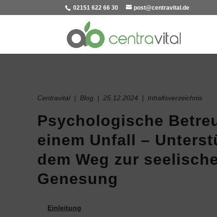
02151 622 66 30
post@centravital.de
Centravital | Blog | 25.12.2024 | Inhaltsverzeichnis
Psychologische Betre
einem Unfall – Unterst
dem Weg zur seelisch
Genesung
Einleitung