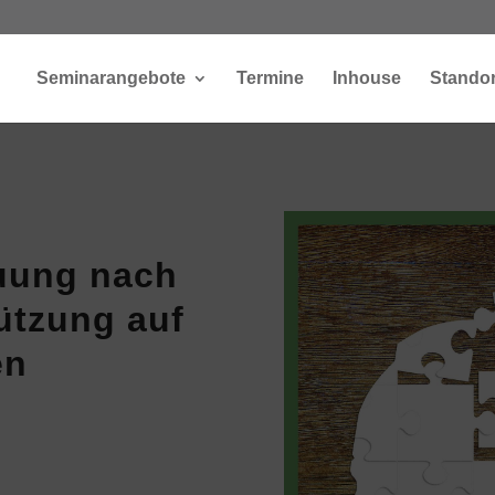
Seminarangebote
Termine
Inhouse
Standor
uung nach
ützung auf
en