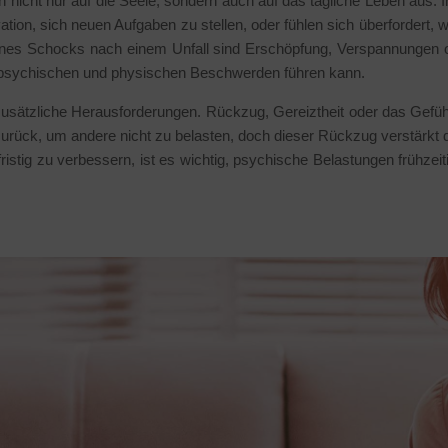
nicht nur auf die Seele, sondern auch auf das tägliche Leben aus. In
ation, sich neuen Aufgaben zu stellen, oder fühlen sich überfordert, wa
ines Schocks nach einem Unfall sind Erschöpfung, Verspannungen o
psychischen und physischen Beschwerden führen kann.
usätzliche Herausforderungen. Rückzug, Gereiztheit oder das Gefüh
zurück, um andere nicht zu belasten, doch dieser Rückzug verstärkt 
ristig zu verbessern, ist es wichtig, psychische Belastungen frühze