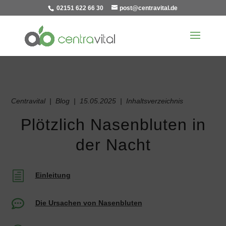
02151 622 66 30
post@centravital.de
Centravital | Blog | 15.05.2025 | Inhaltsverzeichnis
Plötzlich Nasenbluten in
der Nacht
h
Einleitung

Die Ursachen von Nasenbluten