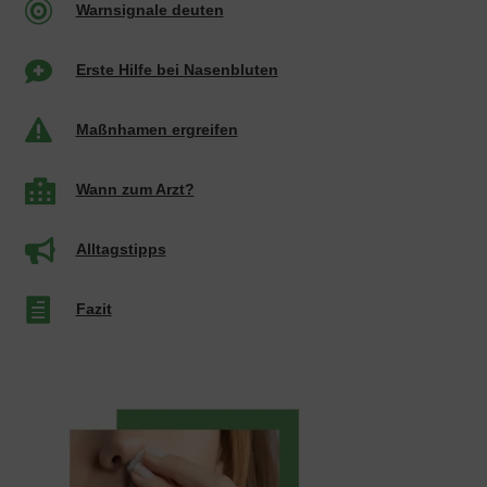

Warnsignale deuten

Erste Hilfe bei Nasenbluten

Maßnhamen ergreifen

Wann zum Arzt?

Alltagstipps

Fazit