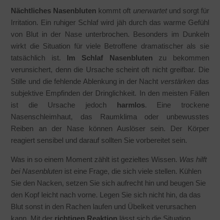
Nächtliches Nasenbluten
kommt oft
unerwartet
und sorgt für
Irritation. Ein ruhiger Schlaf wird jäh durch das warme Gefühl
von Blut in der Nase unterbrochen. Besonders im Dunkeln
wirkt die Situation für viele Betroffene dramatischer als sie
tatsächlich ist.
Im Schlaf Nasenbluten
zu bekommen
verunsichert, denn die Ursache scheint oft nicht greifbar. Die
Stille und die fehlende Ablenkung in der Nacht
verstärken
das
subjektive Empfinden der Dringlichkeit. In den meisten Fällen
ist die Ursache jedoch
harmlos
. Eine trockene
Nasenschleimhaut, das Raumklima oder unbewusstes
Reiben an der Nase können Auslöser sein. Der Körper
reagiert sensibel und darauf sollten Sie vorbereitet sein.
Was in so einem Moment zählt ist gezieltes Wissen.
Was hilft
bei Nasenbluten
ist eine Frage, die sich viele stellen. Kühlen
Sie den Nacken, setzen Sie sich aufrecht hin und beugen Sie
den Kopf leicht nach vorne. Legen Sie sich nicht hin, da das
Blut sonst in den Rachen laufen und Übelkeit verursachen
kann. Mit der
richtigen Reaktion
lässt sich die Situation