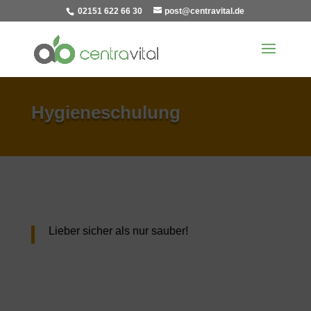
02151 622 66 30
post@centravital.de
Hygieneschulung
Lieber sicher als nur sauber!