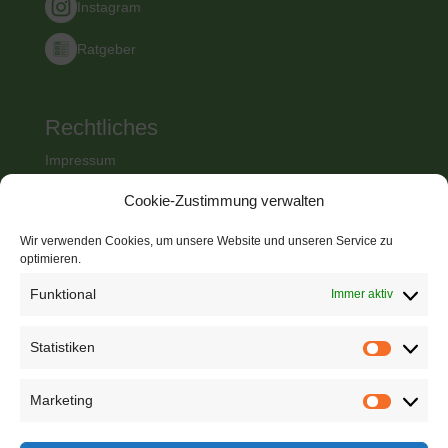
Instagram
Ratgeber
Rechtliches
Impressum
Datenschutz
Cookie-Zustimmung verwalten
AGB
Wir verwenden Cookies, um unsere Website und unseren Service zu
Wir sind bundesweit von den
optimieren.
Berufsgenossenschaften ermächtigt
Ermächtigung als Stelle zur Aus- und Fortbildung von
Funktional
Immer aktiv
betrieblichen Ersthelfern durch die
Qualitätssicherungsstelle Erste Hilfe der gesetzlichen
Statistiken
Statistik
Unfallversicherungsträger. Kennziffer: 8.0519
Marketing
Marketin