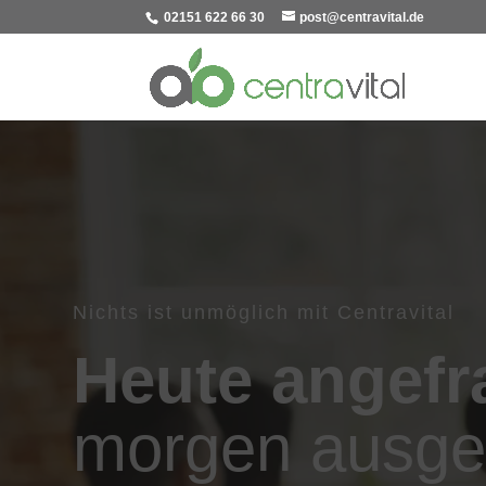
02151 622 66 30
post@centravital.de
Nichts ist unmöglich mit Centravital
Heute angefr
morgen ausgeb